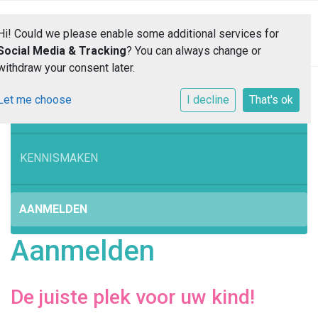
Toggle 
Hi! Could we please enable some additional services for
Social Media & Tracking
? You can always change or
withdraw your consent later.
Let me choose
I decline
That's ok
WELKOM
KENNISMAKEN
AANMELDEN
Aanmelden
De juiste plek voor uw kind!