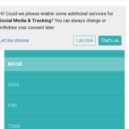
Toggle 
Hi! Could we please enable some additional services for
Social Media & Tracking
? You can always change or
withdraw your consent later.
Let me choose
I decline
That's ok
IDENTITEIT
MISSIE
VISIE
PBS
TEAM