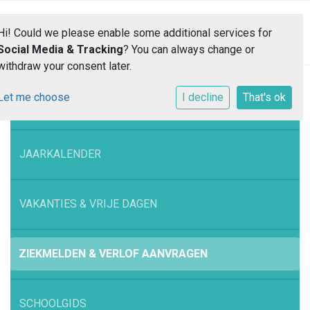
Toggle 
Hi! Could we please enable some additional services for
Social Media & Tracking
? You can always change or
withdraw your consent later.
Let me choose
I decline
That's ok
SCHOOLTIJDEN
JAARKALENDER
VAKANTIES & VRIJE DAGEN
ZIEKMELDEN & VERLOF AANVRAGEN
SCHOOLGIDS